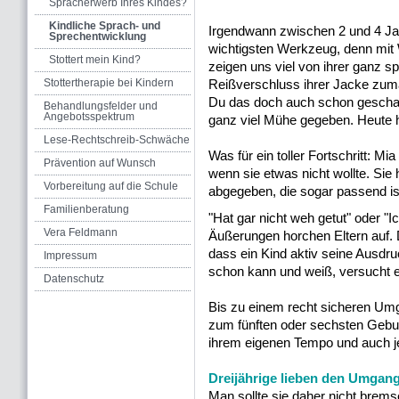
Spracherwerb Ihres Kindes?
Kindliche Sprach- und
Irgendwann zwischen 2 und 4 Ja
Sprechentwicklung
wichtigsten Werkzeug, denn mit 
Stottert mein Kind?
zeigen uns viel von ihrer ganz sp
Stottertherapie bei Kindern
Reißverschluss ihrer Jacke zuma
Du das doch auch schon geschafft
Behandlungsfelder und
Angebotsspektrum
ganz viel Mühe gegeben. Heute h
Lese-Rechtschreib-Schwäche
Was für ein toller Fortschritt: Mi
Prävention auf Wunsch
wenn sie etwas nicht wollte. Sie 
Vorbereitung auf die Schule
abgegeben, die sogar passend is
Familienberatung
"Hat gar nicht weh getut" oder "Ic
Vera Feldmann
Äußerungen horchen Eltern auf. 
dass ein Kind aktiv seine Ausdru
Impressum
schon kann und weiß, versucht es
Datenschutz
Bis zu einem recht sicheren Umg
zum fünften oder sechsten Geburt
ihrem eigenen Tempo und auch je
Dreijährige lieben den Umgang
Man sollte sie daher nicht brem